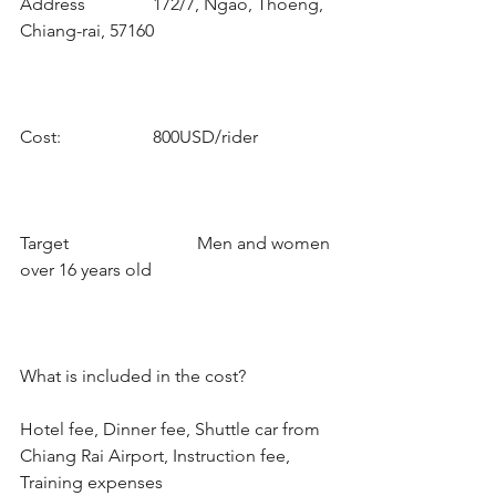
Address              	172/7, Ngao, Thoeng, 
Chiang-rai, 57160
Cost:                   	800USD/rider
Target                    	Men and women 
over 16 years old
What is included in the cost?
Hotel fee, Dinner fee, Shuttle car from 
Chiang Rai Airport, Instruction fee, 
Training expenses