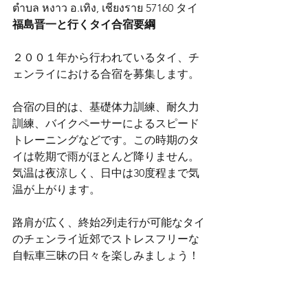
ตำบล หงาว อ.เทิง, เชียงราย 57160 タイ
福島晋一と行くタイ合宿要綱
２００１年から行われているタイ、チ
ェンライにおける合宿を募集します。
合宿の目的は、基礎体力訓練、耐久力
訓練、バイクペーサーによるスピード
トレーニングなどです。この時期のタ
イは乾期で雨がほとんど降りません。
気温は夜涼しく、日中は30度程まで気
温が上がります。
路肩が広く、終始2列走行が可能なタイ
のチェンライ近郊でストレスフリーな
自転車三昧の日々を楽しみましょう！