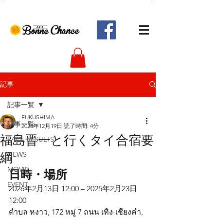
記事
記事一覧
FUKUSHIMA
記事一覧
2025年12月19日
読了時間: 4分
福島晋一と行くタイ合宿要
RACE RESULTS
綱
NEWS
日時・場所
MOVIE
EVENT
2026年2月13日 12:00 – 2025年2月23日 
12:00
ตำบล หงาว, 172 หมู่ 7 ถนน เทิง-เชียงคำ, 