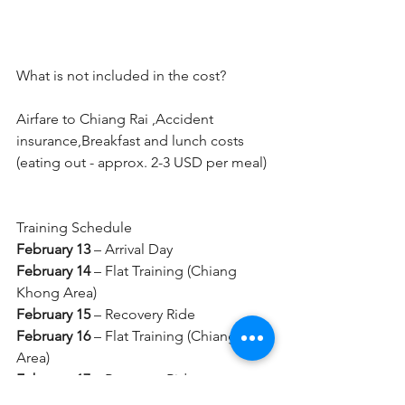
What is not included in the cost?
Airfare to Chiang Rai ,Accident 
insurance,Breakfast and lunch costs 
(eating out - approx. 2-3 USD per meal)
Training Schedule
February 13
 – Arrival Day
February 14
 – Flat Training (Chiang 
Khong Area)
February 15
 – Recovery Ride
February 16
 – Flat Training (Chiang Rai 
Area)
February 17
 – Recovery Ride
February 18
 – Mountain Training (Ura 