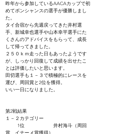
昨年から参加しているAACAカップで初
めてボンシャンスの選手が優勝しまし
た。
タイ合宿から先週戻ってきた井村選
手、新城幸也選手や山本幸平選手にた
くさんのアドバイスをもらって、成長
して帰ってきました。
２５０ｋｍ走った日もあったようです
が、しっかり回復して成績を出せたこ
とは評価したいと思います。
田切選手も１－３で積極的にレースを
運び、周回賞と2位を獲得。
いい一日になりました。
第2戦結果
１－２カテゴリー
	1位　		井村海斗（周回
賞　イナーメ賞獲得）