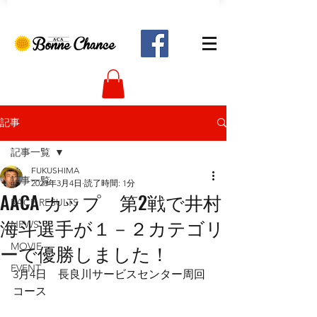
記事
記事一覧
FUKUSHIMA
記事一覧
2023年3月4日
読了時間: 1分
AACA カップ 第2戦で井村
RACE RESULTS
海斗選手が１－２カテゴリ
NEWS
ーで優勝しました！
MOVIE
EVENT
3月4日　長良川サービスセンター周回
コース　