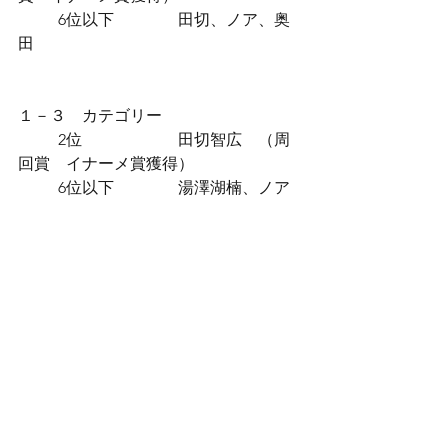
	6位以下		田切、ノア、奥
田
１－３　カテゴリー
	2位			田切智広　（周
回賞　イナーメ賞獲得）
	6位以下		湯澤湖楠、ノア