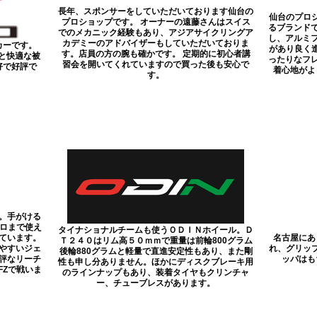
長年、スポンサーをしていただいております仙台の
仙台のプロ
プロショップです。 オーナーの遠藤さんはスイス
るブランド
でのメカニック経験もあり、アジアサイクリングア
し、アルミフ
カデミーのアドバイザーもしていただいておりま
カーです。
があり良く
す。店員の方の腕も確かです。 定期的に初心者講
性と快適な被
ったりなフ
習会を開いてくれていますので買った後も安心で
好で好評で
着心地がよ
す。
。手がける
プロまで使え
タイナショナルチームも使うＯＤＩＮホイール。Ｄ
ています。
名古屋にあ
Ｔ２４０はリム高５０ｍｍで重量は前輪800グラム
やすいジェ
れ、グリッ
後輪880グラムと軽量で直進安定性もあり、また剛
評なリーチ
ッパはも
性も申し分ありません。ほかにディスクブレーキ用
FZで戦いま
のラインナップもあり、装着タイヤもクリンチャ
ー、チューブレスがあります。