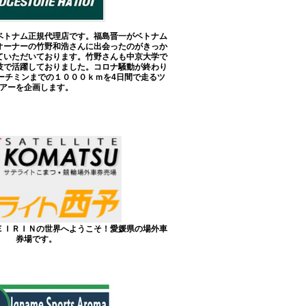
ベトナム正規代理店です。福島晋一がベトナム
オーナーの竹野和浩さんに出会ったのがきっか
ていただいております。竹野さんも中京大学で
技で活躍しておりました。コロナ騒動が終わり
ーチミンまでの１０００ｋｍを4日間で走るツ
アーを企画します。
ＥＩＲＩＮの世界へようこそ！愛媛県の場外車
券場です。