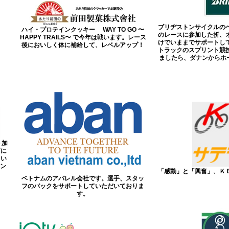
ブリヂストンサイクルの
ハイ・プロテインクッキー WAY TO GO 〜
のレースに参加した折、
HAPPY TRAILS〜 で今年は戦います。レース
けでいままでサポートし
後においしく体に補給して、レベルアップ！
トラックのスプリント競
ましたら、ダナンからホ
 加
町に
てい
ン
「感動」と「興奮」、Ｋ
ベトナムのアパレル会社です。選手、スタッ
フのバックをサポートしていただいておりま
す。