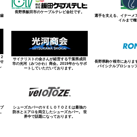
長野県飯田市のケーブルテレビ会社です。
歯
選手を支える、イナーメ
イルまで種
２
サイクリストの金さんが経営する千葉県成田
せ
長野県駒ケ根市にありま
市の光河（みつかわ）商会。2019年からサポ
し
バイシクルプロショップ
ートしていただいております。
プ
シューズカバーのＶＥＬＯＴＯＺＥは最強の
。
防水とエアロを両立したシューズカバー。 世
界中で話題になっております。