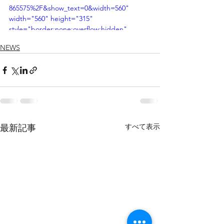
865575%2F&show_text=0&width=560" 
width="560" height="315" 
style="border:none;overflow:hidden" 
scrolling="no" frameborder="0" 
NEWS
allowTransparency="true" 
allowFullScreen="true"></iframe>
すべて表示
最新記事