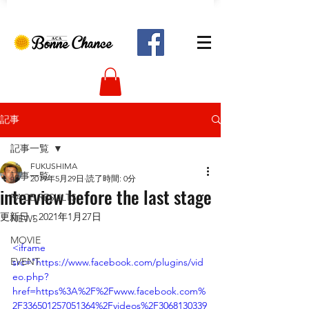
記事
記事一覧
FUKUSHIMA
記事一覧
2019年5月29日
読了時間: 0分
interview before the last stage
RACE RESULTS
更新日：
2021年1月27日
NEWS
MOVIE
<iframe 
EVENT
src="https://www.facebook.com/plugins/vid
eo.php?
href=https%3A%2F%2Fwww.facebook.com%
2F336501257051364%2Fvideos%2F3068130339