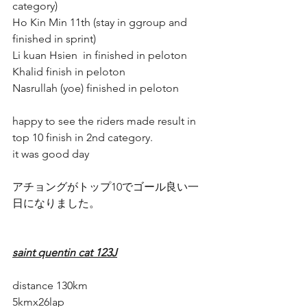
category) 
Ho Kin Min 11th (stay in ggroup and 
finished in sprint)
Li kuan Hsien  in finished in peloton  
Khalid finish in peloton
Nasrullah (yoe) finished in peloton 
happy to see the riders made result in 
top 10 finish in 2nd category.
it was good day
アチョングがトップ10でゴール良い一
日になりました。
saint quentin cat 123J
distance 130km 
5kmx26lap 