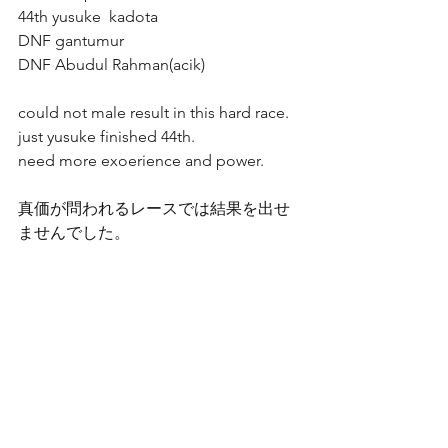
44th yusuke  kadota
DNF gantumur 
DNF Abudul Rahman(acik)
could not male result in this hard race.
just yusuke finished 44th.
need more exoerience and power. 
真価が問われるレースでは結果を出せ
ませんでした。