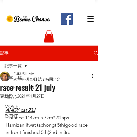
記事
記事一覧
FUKUSHIMA
記事一覧
2019年7月23日
読了時間: 1分
race result 21 july
RACE RESULTS
更新日：
2021年1月27日
NEWS
MOVIE
ANGY cat 23J
EVENT
distance 114km 5.7km*20laps
Hamizan ifwat (achong) 5th(good race 
in front finished 5th(2nd in 3rd 