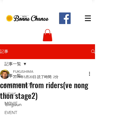
記事
記事一覧
FUKUSHIMA
記事一覧
2019年5月20日
読了時間: 2分
comment from riders(ve nong
RACE RESULTS
thon stage2)
NEWS
MOVIE
bilguun 
EVENT