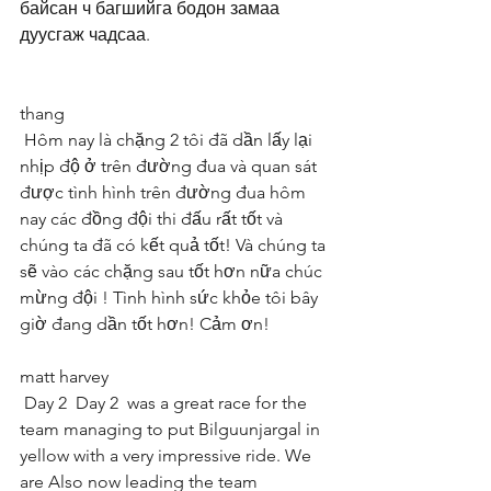
байсан ч багшийга бодон замаа 
дуусгаж чадсаа. 
thang
 Hôm nay là chặng 2 tôi đã dần lấy lại 
nhịp độ ở trên đường đua và quan sát 
được tình hình trên đường đua hôm 
nay các đồng đội thi đấu rất tốt và 
chúng ta đã có kết quả tốt! Và chúng ta 
sẽ vào các chặng sau tốt hơn nữa chúc 
mừng đội ! Tình hình sức khỏe tôi bây 
giờ đang dần tốt hơn! Cảm ơn! 
matt harvey
 Day 2  Day 2  was a great race for the 
team managing to put Bilguunjargal in 
yellow with a very impressive ride. We 
are Also now leading the team 