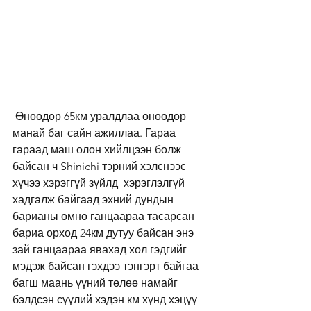
 Өнөөдөр 65км уралдлаа өнөөдөр 
манай баг сайн ажиллаа. Гараа 
гараад маш олон хийлцээн болж 
байсан ч Shinichi тэрний хэлснээс 
хүчээ хэрэггүй зүйлд  хэрэглэлгүй 
хадгалж байгаад эхний дундын 
барианы өмнө ганцаараа тасарсан 
бариа орход 24км дутуу байсан энэ 
зай ганцаараа явахад хол гэдгийг 
мэдэж байсан гэхдээ тэнгэрт байгаа 
багш маань үүний төлөө намайг 
бэлдсэн сүүлий хэдэн км хүнд хэцүү 