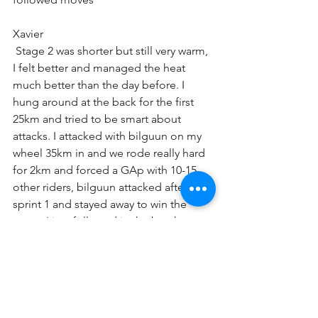
Xavier
 Stage 2 was shorter but still very warm, 
I felt better and managed the heat 
much better than the day before. I 
hung around at the back for the first 
25km and tried to be smart about 
attacks. I attacked with bilguun on my 
wheel 35km in and we rode really hard 
for 2km and forced a GAp with 10-15 
other riders, bilguun attacked after 
sprint 1 and stayed away to win the 
stage, I just followed in the break away 
and made sure no one caught him. I 
came 6th 